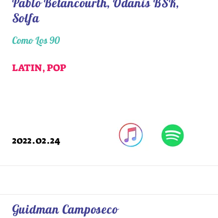
Pablo Betancourth, Odanis BSK,
Solfa
Como Los 90
LATIN, POP
2022.02.24
Guidman Camposeco