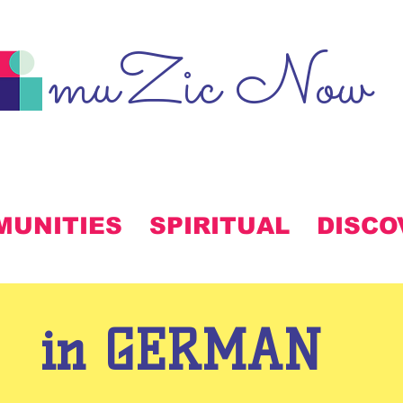
muZic Now
MUNITIES
SPIRITUAL
DISCO
in GERMAN